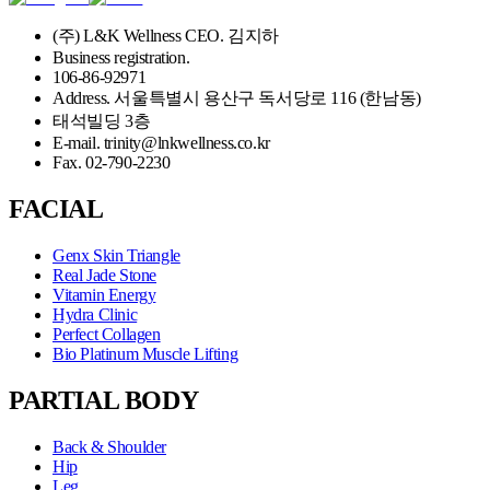
(주) L&K Wellness CEO. 김지하
Business registration.
106-86-92971
Address. 서울특별시 용산구 독서당로 116 (한남동)
태석빌딩 3층
E-mail. trinity@lnkwellness.co.kr
Fax. 02-790-2230
FACIAL
Genx Skin Triangle
Real Jade Stone
Vitamin Energy
Hydra Clinic
Perfect Collagen
Bio Platinum Muscle Lifting
PARTIAL BODY
Back & Shoulder
Hip
Leg