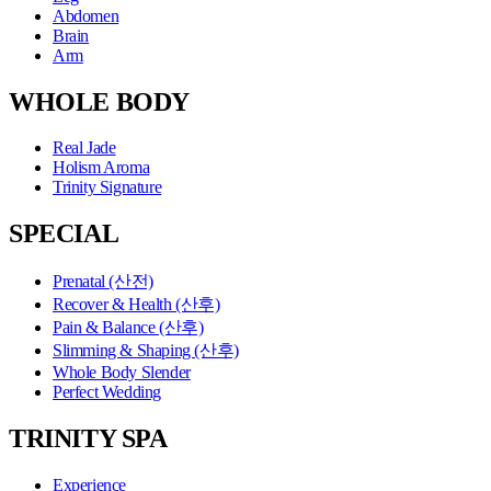
Abdomen
Brain
Arm
WHOLE BODY
Real Jade
Holism Aroma
Trinity Signature
SPECIAL
Prenatal (산전)
Recover & Health (산후)
Pain & Balance (산후)
Slimming & Shaping (산후)
Whole Body Slender
Perfect Wedding
TRINITY SPA
Experience